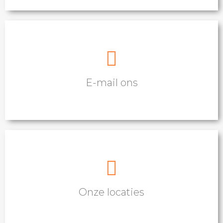
Heeft u vragen of wilt u ons iets laten weten?
E-mail ons
E-mailen
Bekijk onze locaties in Oosterbeek en Arnhem
Onze locaties
Bekijk